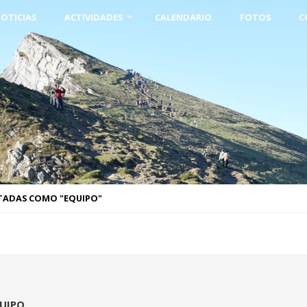
OTICIAS
ACTIVIDADES
CALENDARIO
FOTOS
C
TADAS COMO "EQUIPO"
UIPO