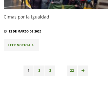
DEL
CLUB"
Cimas por la Igualdad
12 DE MARZO DE 2026
"CIMAS
LEER NOTICIA
POR
LA
1
2
3
…
22
IGUALDAD"
Paginación
de
entradas