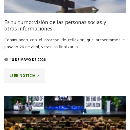
DE
LA
Es tu turno: visión de las personas socias y
otras informaciones
EMF
Continuando con el proceso de reflexión que presentamos el
23/05/2026"
pasado 26 de abril, y tras las finalizar la
18 DE MAYO DE 2026
"ES
LEER NOTICIA
TU
TURNO:
VISIÓN
DE