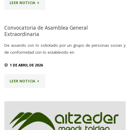
"CELEBRADA
LEER NOTICIA
CLUB"
LA
ASAMBLEA
Convocatoria de Asamblea General
Extraordinaria
GENERAL
De acuerdo con lo solicitado por un grupo de personas socias y
EXTRAORDINARIA"
de conformidad con lo establecido en
1 DE ABRIL DE 2026
"CONVOCATORIA
LEER NOTICIA
DE
ASAMBLEA
GENERAL
EXTRAORDINARIA"