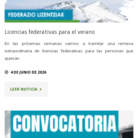
REFLEXIÓN
Y
CIERRE
Licencias federativas para el verano
POR
En las próximas semanas vamos a tramitar una remesa
extraordinaria de licencias federativas para las personas que
VACACIONES"
quieran
4 DE JUNIO DE 2026
"LICENCIAS
LEER NOTICIA
FEDERATIVAS
PARA
EL
VERANO"