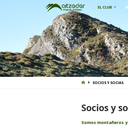
Saltar
EL CLUB
N
al
contenido
INICIO
SOCIOS Y SOCIAS
Socios y so
Somos montañeros y m