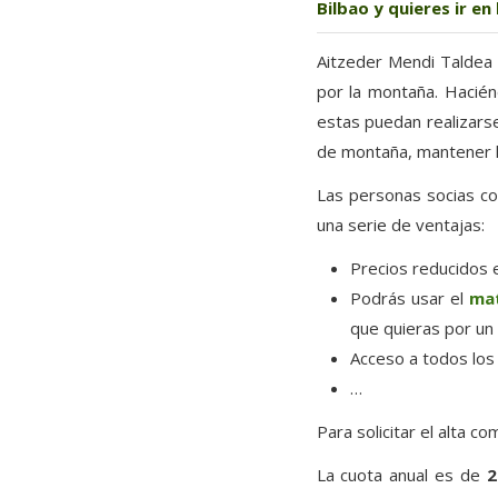
Bilbao y quieres ir e
Aitzeder Mendi Taldea 
por la montaña. Hacién
estas puedan realizarse
de montaña, mantener la
Las personas socias c
una serie de ventajas:
Precios reducidos e
Podrás usar el
mat
que quieras por un 
Acceso a todos los 
…
Para solicitar el alta 
La cuota anual es de
2