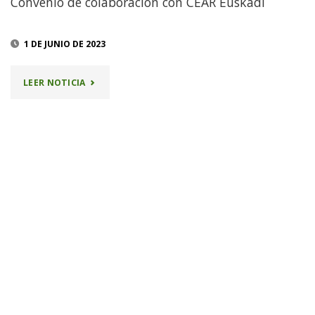
Convenio de colaboración con CEAR Euskadi
EUSKADI"
1 DE JUNIO DE 2023
"CONVENIO
LEER NOTICIA
DE
COLABORACIÓN
CON
CEAR
EUSKADI"