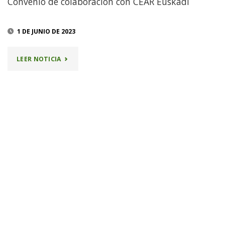
Convenio de colaboración con CEAR Euskadi
EUSKADI"
1 DE JUNIO DE 2023
"CONVENIO
LEER NOTICIA
DE
COLABORACIÓN
CON
CEAR
EUSKADI"