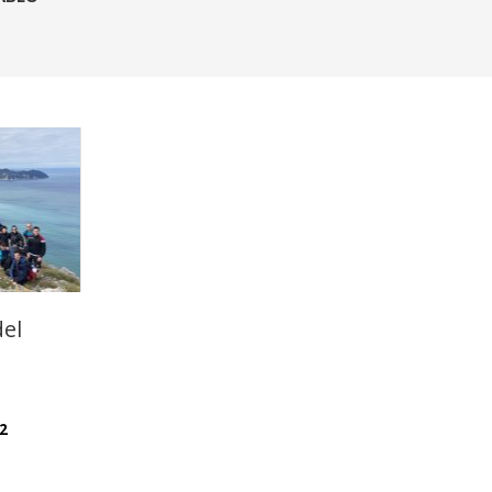
del
2