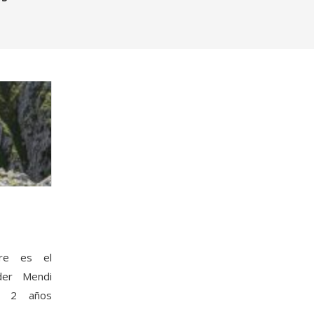
re es el
eder Mendi
os 2 años