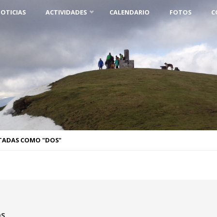
OTICIAS
ACTIVIDADES
CALENDARIO
FOTOS
C
TADAS COMO "DOS"
S