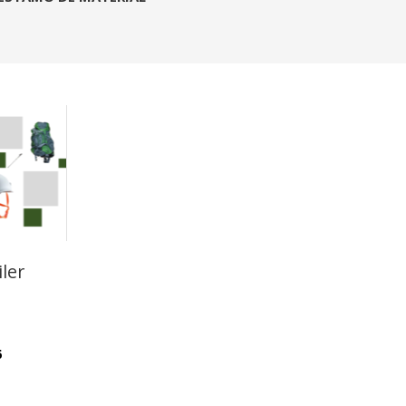
ler
6