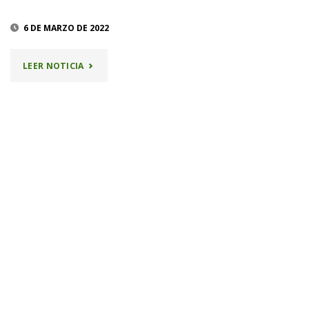
6 DE MARZO DE 2022
"ADQUIRIMOS
LEER NOTICIA
RAQUETAS
PARA
EL
CLUB"