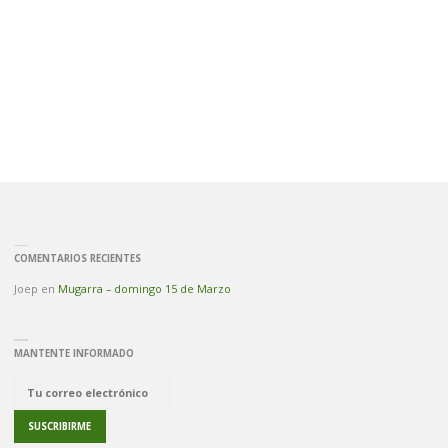
DE
LA
MIEL
–
SIERRA
DE
COMENTARIOS RECIENTES
LA
Joep
en
Mugarra – domingo 15 de Marzo
VAGA"
MANTENTE INFORMADO