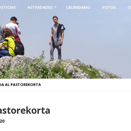
OTICIAS
ACTIVIDADES
CALENDARIO
FOTOS
C
DA AL PASTOREKORTA
Pastorekorta
020