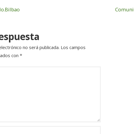
rt
lo.Bilbao
Comunic
ir
respuesta
electrónico no será publicada.
Los campos
cados con
*