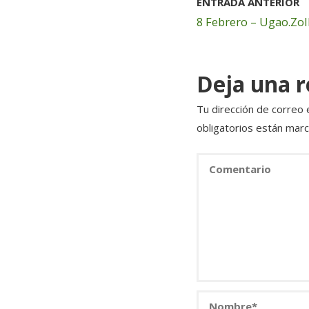
ENTRADA ANTERIOR
o
n
8 Febrero – Ugao.Zol
o
k
Deja una 
Tu dirección de correo 
obligatorios están mar