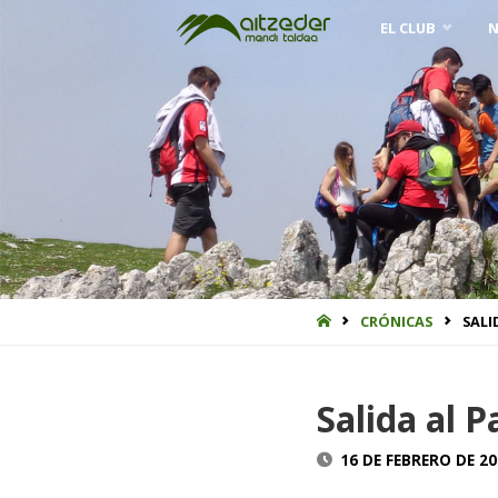
Saltar
EL CLUB
N
al
contenido
INICIO
CRÓNICAS
SALI
Salida al 
16 DE FEBRERO DE 2