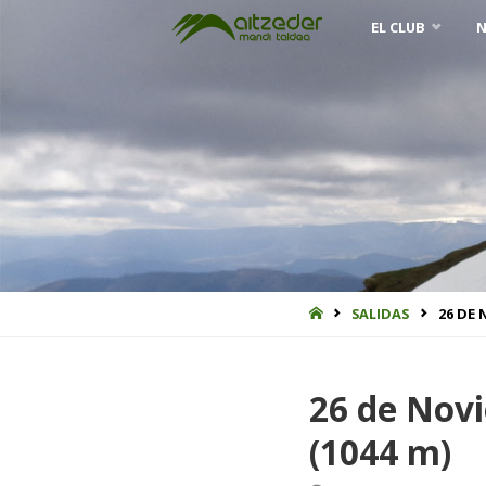
Saltar
EL CLUB
N
al
contenido
INICIO
SALIDAS
26 DE 
26 de Novi
(1044 m)