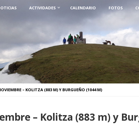
OTICIAS
ACTIVIDADES
CALENDARIO
FOTOS
C
NOVIEMBRE – KOLITZA (883 M) Y BURGUEÑO (1044 M)
embre – Kolitza (883 m) y Bu