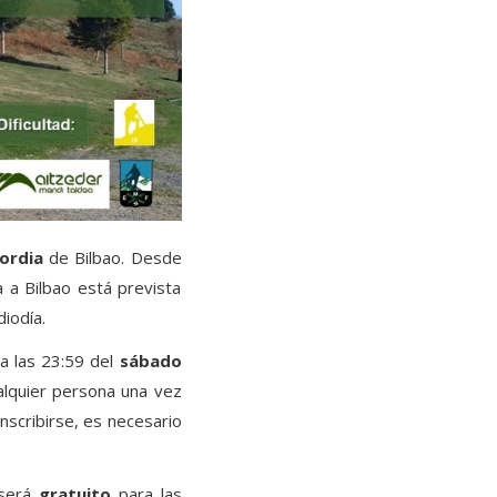
ordia
de Bilbao. Desde
 a Bilbao está prevista
iodía.
a las 23:59 del
sábado
ualquier persona una vez
inscribirse, es necesario
 será
gratuito
para las