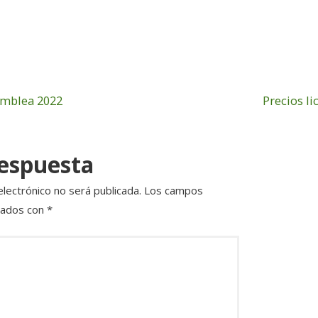
m
o
ai
m
l
p
a
rt
samblea 2022
Precios li
ir
respuesta
electrónico no será publicada.
Los campos
cados con
*