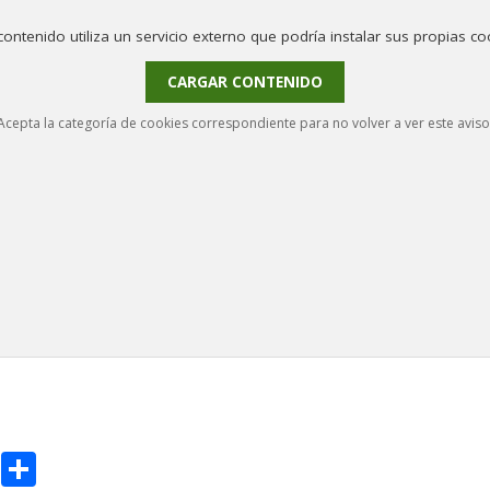
contenido utiliza un servicio externo que podría instalar sus propias co
CARGAR CONTENIDO
Acepta la categoría de cookies correspondiente para no volver a ver este aviso
E
C