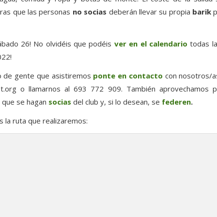
tras que las personas
no socias
deberán llevar su propia
barik
p
ábado 26! No olvidéis que podéis
ver en el calendario
todas la
022!
o de gente que asistiremos
ponte en contacto
con nosotros/as
t.org
o llamarnos al 693 772 909. También aprovechamos par
a que se hagan
socias
del club y, si lo desean, se
federen
.
 la ruta que realizaremos: