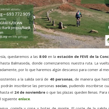
vesía, quedaremos a las
8:00
en la
estación de FEVE de la Conc
n hasta Balmaseda, donde comenzaremos nuestra ruta. La vuelta
madamente, por lo que haremos algún descanso para comer al med
istentes a la salida será de
40 personas
, de manera que hast
 podrán inscribirse las personas
socias
, pudiendo inscribirse c
 hasta el
24 de noviembre
o que las plazas queden llenas. Para 
el siguiente
enlace
.
gua, comida y ropa y botas de monte. El coste de la salida