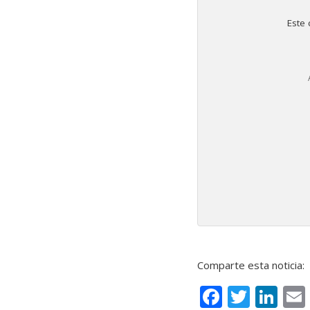
Este 
Comparte esta noticia:
F
T
Li