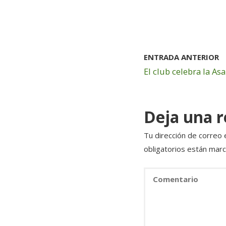
a
w
n
c
it
k
e
te
e
b
r
dI
ENTRADA ANTERIOR
o
n
El club celebra la A
o
k
Deja una 
Tu dirección de correo 
obligatorios están mar