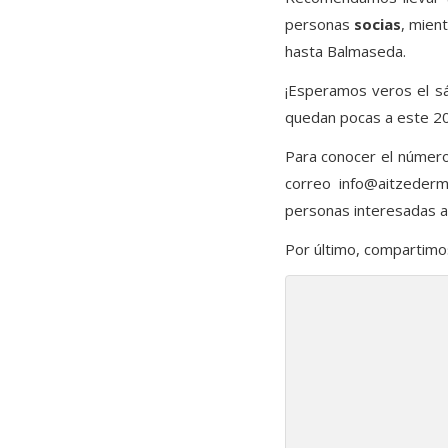
personas
socias
, mien
hasta Balmaseda.
¡Esperamos veros el s
quedan pocas a este 2
Para conocer el númer
correo
info@aitzederm
personas interesadas 
Por último, compartimos