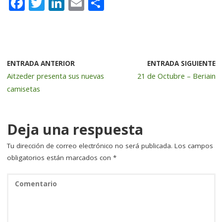
F
T
Li
E
C
a
w
n
m
o
c
it
k
ai
m
e
te
e
l
p
b
r
dI
a
ENTRADA ANTERIOR
ENTRADA SIGUIENTE
Aitzeder presenta sus nuevas
21 de Octubre – Beriain
o
n
rt
camisetas
o
ir
k
Deja una respuesta
Tu dirección de correo electrónico no será publicada.
Los campos
obligatorios están marcados con
*