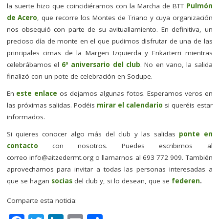
la suerte hizo que coincidiéramos con la Marcha de BTT
Pulmón
de Acero
, que recorre los Montes de Triano y cuya organización
nos obsequió con parte de su avituallamiento. En definitiva, un
precioso día de monte en el que pudimos disfrutar de una de las
principales cimas de la Margen Izquierda y Enkarterri mientras
celebrábamos el
6º aniversario del club
. No en vano, la salida
finalizó con un pote de celebración en Sodupe.
En
este enlace
os dejamos algunas fotos. Esperamos veros en
las próximas salidas. Podéis
mirar el calendario
si queréis estar
informados.
Si quieres conocer algo más del club y las salidas
ponte en
contacto
con nosotros. Puedes escribirnos al
correo
info@aitzedermt.org
o llamarnos al 693 772 909. También
aprovechamos para invitar a todas las personas interesadas a
que se hagan
socias
del club y, si lo desean, que se
federen
.
Comparte esta noticia: