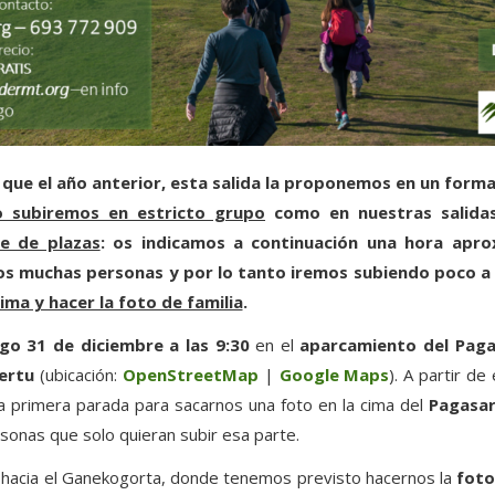
 que el año anterior, esta salida la proponemos en un form
o subiremos en estricto grupo
como en nuestras salidas
te de plazas
: os indicamos a continuación una hora apr
 muchas personas y por lo tanto iremos subiendo poco a 
ima y hacer la foto de familia
.
go 31 de diciembre a
las 9:30
en el
aparcamiento del Pagas
gertu
(ubicación:
OpenStreetMap
|
Google Maps
). A partir 
a primera parada para sacarnos una foto en la cima del
Pagasar
sonas que solo quieran subir esa parte.
 hacia el Ganekogorta, donde tenemos previsto hacernos la
foto