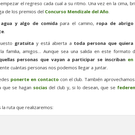
hí empezar el regreso cada cual a su ritmo. Una vez en la cima, 
ga de los premios del
Concurso Mendizale del Año
.
r
agua y algo de comida
para el camino,
ropa de abrigo
te
.
upuesto
gratuita
y está abierta a
toda persona que quiera 
la familia, amigos… Aunque sea una salida en este formato 
quellas personas que vayan a participar se inscriban
en
te cuántas personas nos podemos llegar a juntar.
uedes
ponerte en contacto
con el club. También aprovechamos p
 a que se hagan
socias
del club y, si lo desean, que se
federe
la ruta que realizaremos: