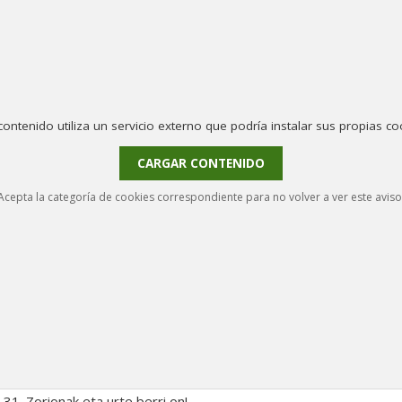
contenido utiliza un servicio externo que podría instalar sus propias co
CARGAR CONTENIDO
Acepta la categoría de cookies correspondiente para no volver a ver este aviso
31. Zorionak eta urte berri on!