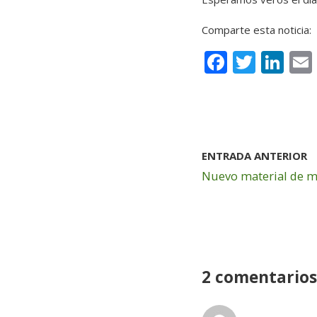
Comparte esta noticia:
F
T
Li
a
w
n
c
it
k
e
te
e
b
r
dI
ENTRADA ANTERIOR
o
n
Nuevo material de 
o
k
2 comentarios