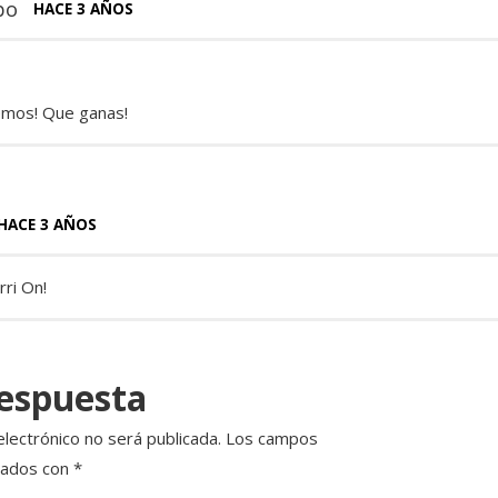
bo
HACE 3 AÑOS
mos! Que ganas!
HACE 3 AÑOS
ri On!
respuesta
electrónico no será publicada.
Los campos
cados con
*