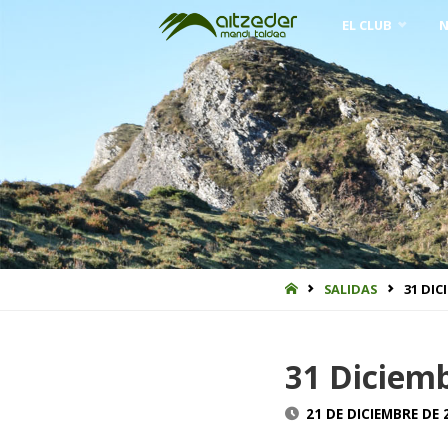
Saltar
EL CLUB
N
al
contenido
INICIO
SALIDAS
31 DI
31 Diciemb
21 DE DICIEMBRE DE 