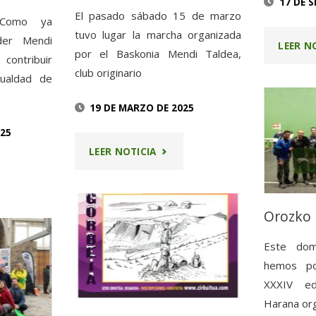
17 DE 
El pasado sábado 15 de marzo
 Como ya
FEDERACIÓN
tuvo lugar la marcha organizada
der Mendi
LEER N
por el Baskonia Mendi Taldea,
VASCONAVARRA
ontribuir
club originario
gualdad de
O
DE
19 DE MARZO DE 2025
ALPINISMO"
025
"PARTICIPAMOS
LEER NOTICIA
EN
HA
LA
Orozko
V
Este dom
hemos po
MARCHA
XXXIV ed
Harana or
DE