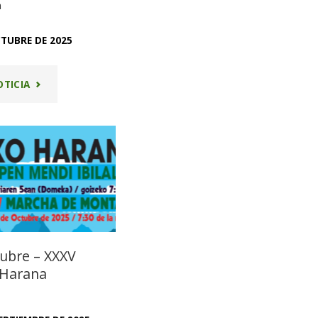
a
CTUBRE DE 2025
"OROZKO
OTICIA
HARANA
2025"
tubre – XXXV
 Harana