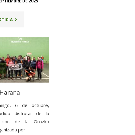
SEPTIEMBRE DE 2025
"5
OTICIA
DE
OCTUBRE
–
XXXV
OROZKO
 Harana
HARANA"
ingo, 6 de octubre,
dido disfrutar de la
ición de la Orozko
ganizada por