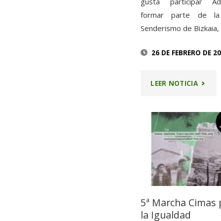
gusta participar A
formar parte de l
Senderismo de Bizkaia,
26 DE FEBRERO DE 2
"6ª
LEER NOTICIA
MARC
CIMAS
POR
LA
IGUAL
5ª Marcha Cimas 
–
la Igualdad