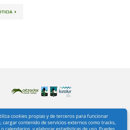
"4°
OTICIA
SALIDA
CIMAS
POR
LA
IGUALDAD"