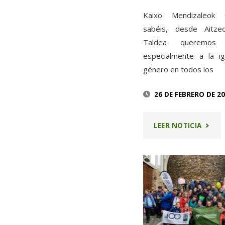
7
Kaixo Mendizaleok
sabéis, desde Aitze
DE
Taldea queremos c
especialmente a la i
MARZ
género en todos los
2026"
26 DE FEBRERO DE 2
"5ª
LEER NOTICIA
MARC
CIMAS
POR
LA