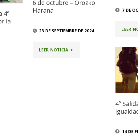
6 de octubre – Orozko
DAD"
«CIMAS
Harana
7 DE O
a 4ª
r la
POR
LEER N
23 DE SEPTIEMBRE DE 2024
LA
"6
IGUALDAD»"
LEER NOTICIA
DE
ICIPAMOS
OCTUBRE
–
4° Salid
OROZKO
igualda
HARANA"
HA
14 DE 
S