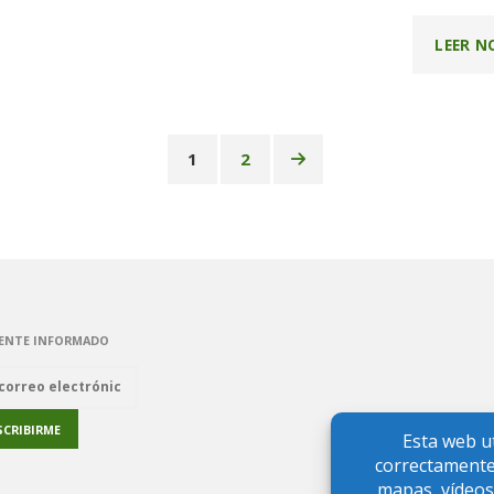
LEER N
DAD»"
1
2
Paginación
de
entradas
ENTE INFORMADO