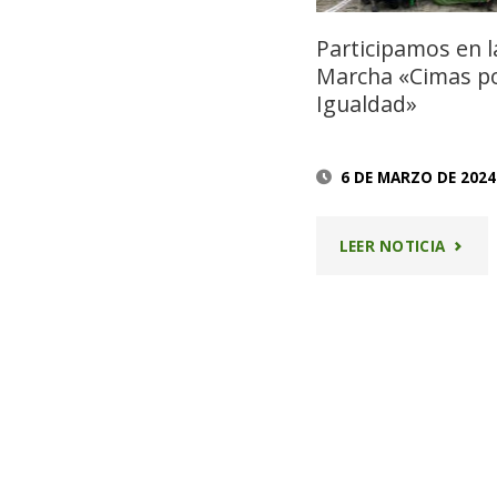
IGUAL
Participamos en l
Marcha «Cimas po
Igualdad»
6 DE MARZO DE 2024
"PART
LEER NOTICIA
EN
LA
4ª
MARC
«CIMA