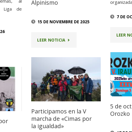
demás, al
Alpinismo
organizad
a Liga de
7 DE O
15 DE NOVIEMBRE DE 2025
026
LEER N
"RESUMEN
LEER NOTICIA
DE
HA
LOS
EVENTOS
DEL
CENTENARIO
5 de oc
Participamos en la V
Orozko
DAD
DE
marcha de «Cimas por
por
la igualdad»
LA