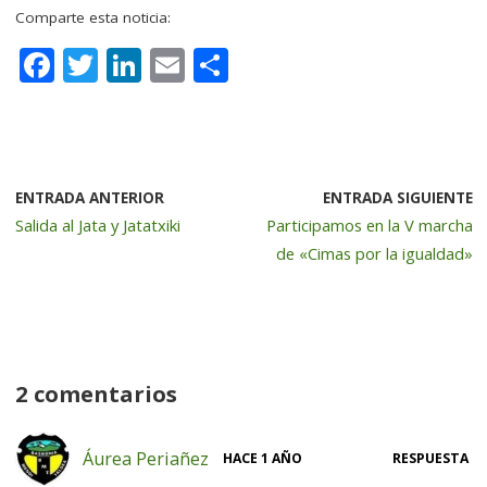
Comparte esta noticia:
F
T
Li
E
C
a
w
n
m
o
c
it
k
ai
m
e
te
e
l
p
b
r
dI
a
ENTRADA ANTERIOR
ENTRADA SIGUIENTE
Salida al Jata y Jatatxiki
Participamos en la V marcha
o
n
rt
de «Cimas por la igualdad»
o
ir
k
2 comentarios
Áurea Periañez
HACE 1 AÑO
RESPUESTA