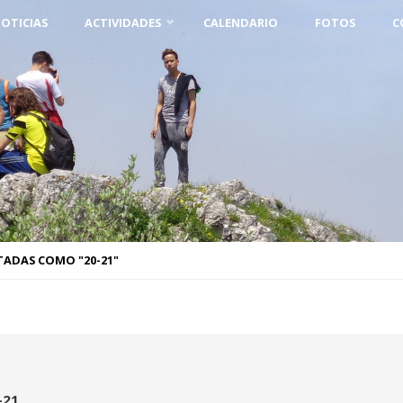
OTICIAS
ACTIVIDADES
CALENDARIO
FOTOS
C
TADAS COMO "20-21"
-21