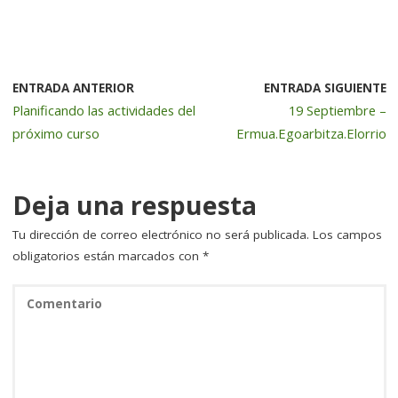
a
w
n
m
o
c
it
k
ai
m
e
te
e
l
p
b
r
dI
a
ENTRADA ANTERIOR
ENTRADA SIGUIENTE
Planificando las actividades del
19 Septiembre –
o
n
rt
próximo curso
Ermua.Egoarbitza.Elorrio
o
ir
k
Deja una respuesta
Tu dirección de correo electrónico no será publicada.
Los campos
obligatorios están marcados con
*