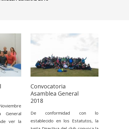
l
Convocatoria
Asamblea General
2018
oviembre
De conformidad con lo
a General
establecido en los Estatutos, la
nde ver la
Junta Directiva del club convoca la