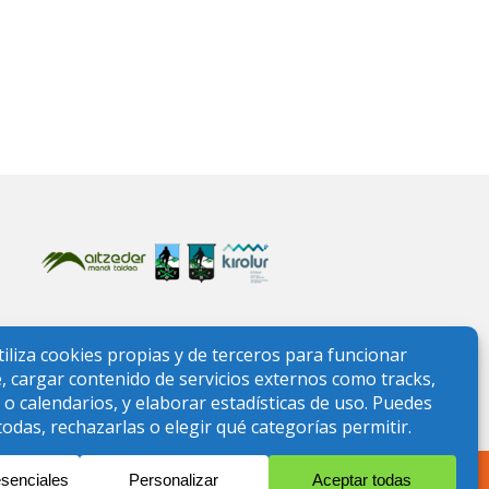
ONTAÑA
l) quedan temporalmente suspendidos.
Leer comunicado
.
l nº CD0006595. NIF G95897971.