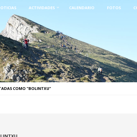
OTICIAS
ACTIVIDADES
CALENDARIO
FOTOS
C
TADAS COMO "BOLINTXU"
LINTXU