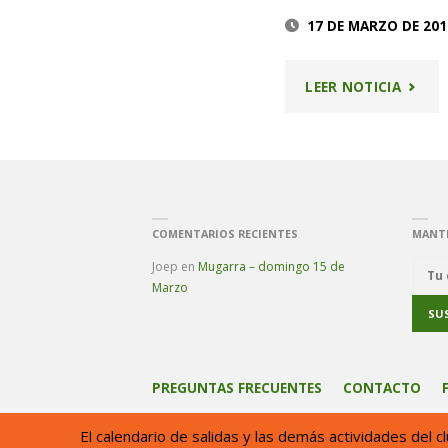
17 DE MARZO DE 201
"SALID
LEER NOTICIA
AL
BOLIN
COMENTARIOS RECIENTES
MANT
Joep
en
Mugarra – domingo 15 de
Marzo
PREGUNTAS FRECUENTES
CONTACTO
El calendario de salidas y las demás actividades del 
El club de montaña Aitzeder Mendi Taldea está