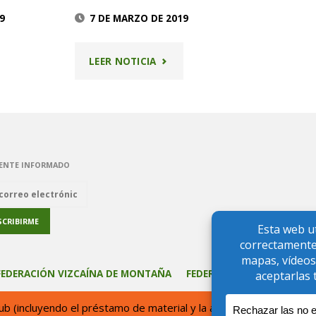
9
7 DE MARZO DE 2019
A
"16
LEER NOTICIA
MARZO
TXU"
–
BOLINTXU"
ENTE INFORMADO
FEDERACIÓN VIZCAÍNA DE MONTAÑA
FEDERACIÓN VASCA DE M
club (incluyendo el préstamo de material y la atención en el loca
 inscrito en el Registro de Entidades Deportivas del País Vasco con e