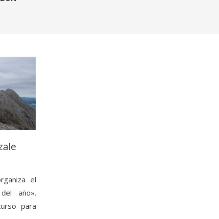
zale
rganiza el
 del año».
curso para