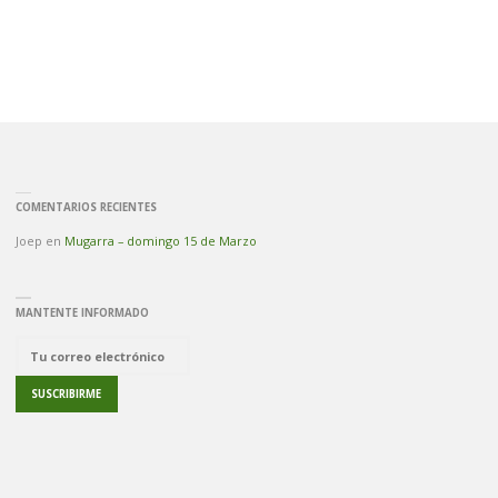
LOS
TRES
REYES
(2446
COMENTARIOS RECIENTES
M)
Joep
en
Mugarra – domingo 15 de Marzo
INSCRIPCIONES"
MANTENTE INFORMADO