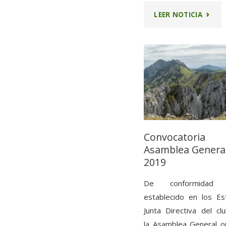
"CONV
LEER NOTICIA
ASAMB
GENER
2023"
Convocatoria
Asamblea Genera
2019
De conformidad
establecido en los Est
Junta Directiva del cl
la Asamblea General or