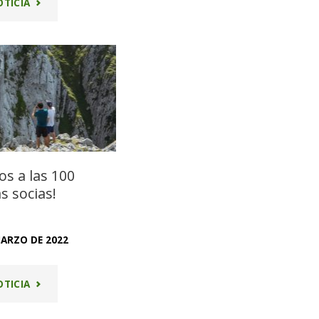
"¡YA
OTICIA
SOMOS
200
SOCIAS
Y
SOCIOS!"
os a las 100
s socias!
MARZO DE 2022
"¡LLEGAMOS
OTICIA
A