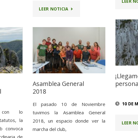
LEER N
OCATORIA
"ENCUESTA
LEER NOTICIA
LEA
DE
AL
SATISFACCIÓN
2022-
2023"
¡Llegam
Asamblea General
persona
l
2018
10 DE 
El pasado 10 de Noviembre
 con lo
tuvimos la Asamblea General
atutos, la
2018, un espacio donde ver la
LEER N
ub convoca
marcha del club,
dinaria de