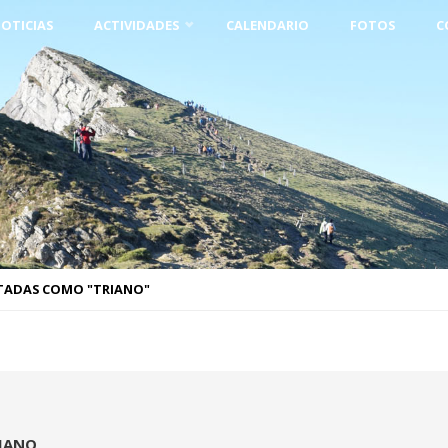
OTICIAS
ACTIVIDADES
CALENDARIO
FOTOS
C
TADAS COMO "TRIANO"
IANO