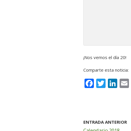
¡Nos vemos el día 20!
Comparte esta noticia:
F
T
Li
a
w
n
c
it
k
e
te
e
b
r
dI
ENTRADA ANTERIOR
o
n
Calendario 2018