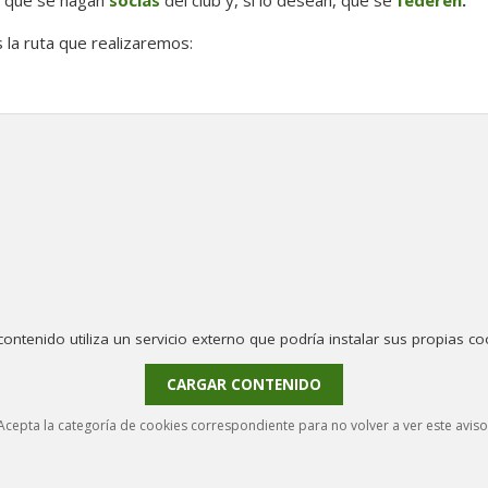
a que se hagan
socias
del club y, si lo desean, que se
federen
.
la ruta que realizaremos:
contenido utiliza un servicio externo que podría instalar sus propias co
CARGAR CONTENIDO
Acepta la categoría de cookies correspondiente para no volver a ver este aviso