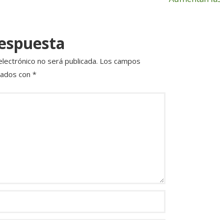
ir
respuesta
electrónico no será publicada.
Los campos
cados con
*