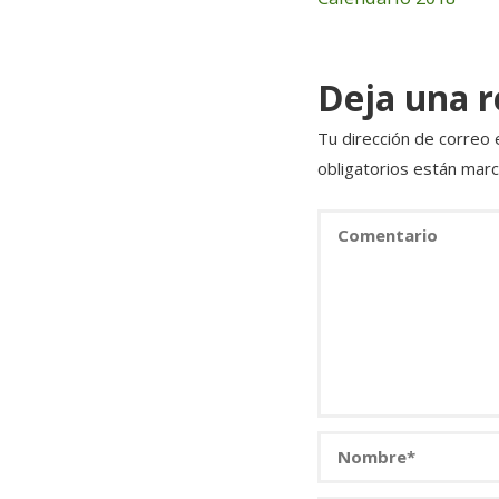
o
k
Deja una 
Tu dirección de correo 
obligatorios están mar