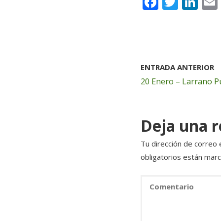
F
T
Li
a
w
n
c
it
k
e
te
e
b
r
dI
ENTRADA ANTERIOR
o
n
20 Enero – Larrano P
o
k
Deja una 
Tu dirección de correo 
obligatorios están mar