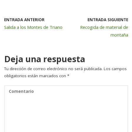
c
it
k
ai
m
e
te
e
l
p
b
r
dI
a
ENTRADA ANTERIOR
ENTRADA SIGUIENTE
Salida a los Montes de Triano
Recogida de material de
o
n
rt
montaña
o
ir
k
Deja una respuesta
Tu dirección de correo electrónico no será publicada.
Los campos
obligatorios están marcados con
*