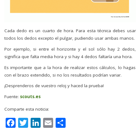
Cada dedo es un cuarto de hora. Para esta técnica debes usar
todos los dedos excepto el pulgar, pudiendo usar ambas manos.
Por ejemplo, si entre el horizonte y el sol sólo hay 2 dedos,
significa que falta media hora y si hay 4 dedos faltaría una hora.
Es importante que a la hora de realizar estos cálculos, lo hagas
con el brazo extendido, si no los resultados podrían variar.
¡Desprenderos de vuestro reloj y haced la prueba!
Fuente:
scouts.es
Comparte esta noticia:
F
T
Li
E
C
a
w
n
m
o