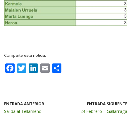
–
Comparte esta noticia:
F
T
Li
E
C
a
w
n
m
o
c
it
k
ai
m
e
te
e
l
p
b
r
dI
a
ENTRADA ANTERIOR
ENTRADA SIGUIENTE
Salida al Tellamendi
24 Febrero – Gallarraga
o
n
rt
o
ir