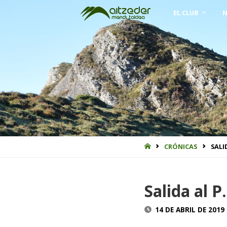
Saltar
EL CLUB
N
al
contenido
INICIO
CRÓNICAS
SALI
Salida al P
14 DE ABRIL DE 2019