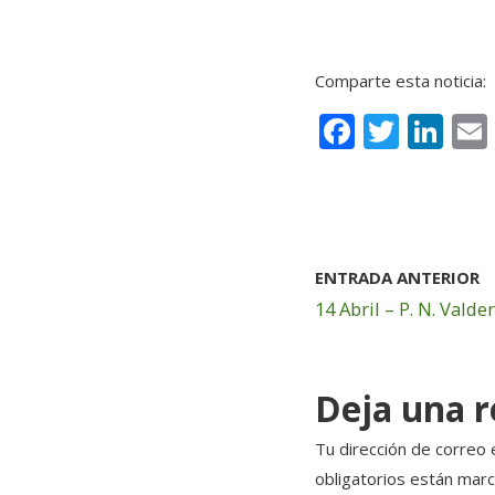
–
Comparte esta noticia:
F
T
Li
a
w
n
c
it
k
e
te
e
b
r
dI
ENTRADA ANTERIOR
o
n
14 Abril – P. N. Valde
o
k
Deja una 
Tu dirección de correo 
obligatorios están mar