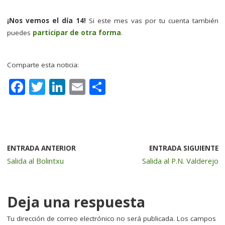
–
¡Nos vemos el día 14!
Si este mes vas por tu cuenta también
puedes
participar de otra forma
.
–
Comparte esta noticia:
F
T
Li
E
C
a
w
n
m
o
c
it
k
ai
m
e
te
e
l
p
b
r
dI
a
ENTRADA ANTERIOR
ENTRADA SIGUIENTE
Salida al Bolintxu
Salida al P.N. Valderejo
o
n
rt
o
ir
k
Deja una respuesta
Tu dirección de correo electrónico no será publicada.
Los campos