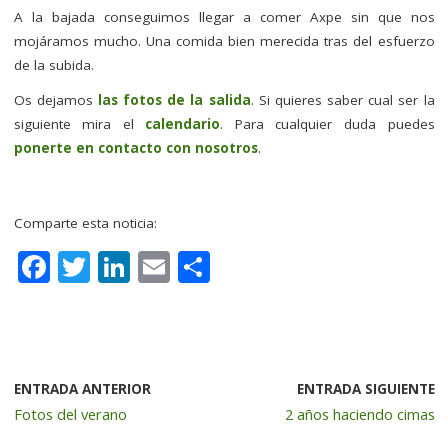
A la bajada conseguimos llegar a comer Axpe sin que nos
mojáramos mucho. Una comida bien merecida tras del esfuerzo
de la subida.
Os dejamos
las fotos de la salida
. Si quieres saber cual ser la
siguiente mira el
calendario
. Para cualquier duda puedes
ponerte en contacto con nosotros
.
–
Comparte esta noticia:
F
T
Li
E
C
a
w
n
m
o
c
it
k
ai
m
e
te
e
l
p
b
r
dI
a
ENTRADA ANTERIOR
ENTRADA SIGUIENTE
Fotos del verano
2 años haciendo cimas
o
n
rt