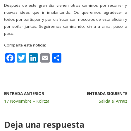
Después de este gran día vienen otros caminos por recorrer y
nuevas ideas que ir implantando. Os queremos agradecer a
todos por participar y por disfrutar con nosotros de esta afición y
por soñar juntos. Seguiremos caminando, cima a cima, paso a
paso.
Comparte esta noticia:
F
T
Li
E
C
a
w
n
m
o
c
it
k
ai
m
e
te
e
l
p
b
r
dI
a
ENTRADA ANTERIOR
ENTRADA SIGUIENTE
17 Noviembre – Kolitza
Salida al Arraiz
o
n
rt
o
ir
k
Deja una respuesta