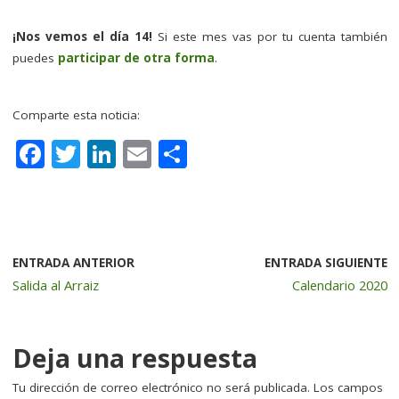
–
¡Nos vemos el día 14!
Si este mes vas por tu cuenta también
puedes
participar de otra forma
.
–
Comparte esta noticia:
F
T
Li
E
C
a
w
n
m
o
c
it
k
ai
m
e
te
e
l
p
b
r
dI
a
ENTRADA ANTERIOR
ENTRADA SIGUIENTE
Salida al Arraiz
Calendario 2020
o
n
rt
o
ir
k
Deja una respuesta
Tu dirección de correo electrónico no será publicada.
Los campos