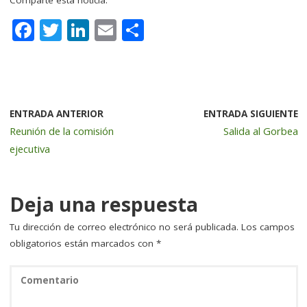
F
T
Li
E
C
a
w
n
m
o
c
it
k
ai
m
e
te
e
l
p
b
r
dI
a
ENTRADA ANTERIOR
ENTRADA SIGUIENTE
Reunión de la comisión
Salida al Gorbea
o
n
rt
ejecutiva
o
ir
k
Deja una respuesta
Tu dirección de correo electrónico no será publicada.
Los campos
obligatorios están marcados con
*