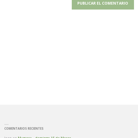
COMENTARIOS RECIENTES
Joep
en
Mugarra – domingo 15 de Marzo