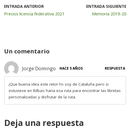
b
r
dI
a
ENTRADA ANTERIOR
ENTRADA SIGUIENTE
Precios licencia federativa 2021
Memoria 2019-20
o
n
rt
o
ir
k
Un comentario
Jorge Domingo
HACE 5 AÑOS
RESPUESTA
¡Que buena idea este reto! Yo soy de Cataluña pero si
estuviese en Bilbao haria esa ruta para encontrar las libretas
personalizadas y disfrutar de la ruta.
Deja una respuesta