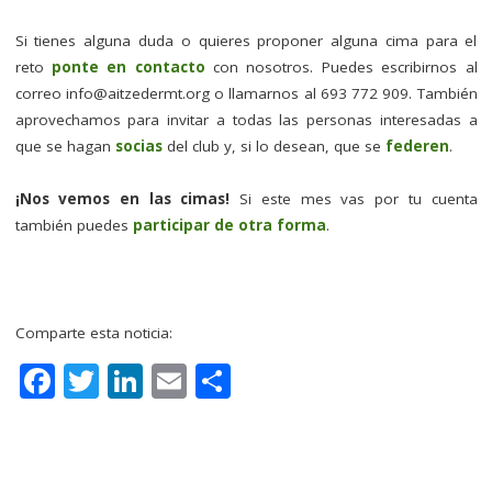
Si tienes alguna duda o quieres proponer alguna cima para el
reto
ponte en contacto
con nosotros. Puedes escribirnos al
correo
info@aitzedermt.org
o llamarnos al 693 772 909. También
aprovechamos para invitar a todas las personas interesadas a
que se hagan
socias
del club y, si lo desean, que se
federen
.
¡Nos vemos en las cimas!
Si este mes vas por tu cuenta
también puedes
participar de otra forma
.
Comparte esta noticia:
F
T
Li
E
C
a
w
n
m
o
c
it
k
ai
m
e
te
e
l
p