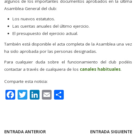
algunos de los importantes documentos aprobados en la última
Asamblea General del club:
Los nuevos estatutos.
Las cuentas anuales del último ejercicio.
El presupuesto del ejercicio actual.
También está disponible el acta completa de la Asamblea una vez
ha sido aprobada por las personas designadas.
Para cualquier duda sobre el funcionamiento del club podéis
contactar a través de cualquiera de los
canales habituales
.
Comparte esta noticia:
F
T
Li
E
C
a
w
n
m
o
c
it
k
ai
m
e
te
e
l
p
b
r
dI
a
ENTRADA ANTERIOR
ENTRADA SIGUIENTE