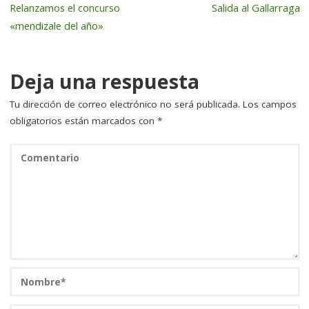
Relanzamos el concurso
Salida al Gallarraga
o
n
rt
«mendizale del año»
o
ir
k
Deja una respuesta
Tu dirección de correo electrónico no será publicada.
Los campos
obligatorios están marcados con
*