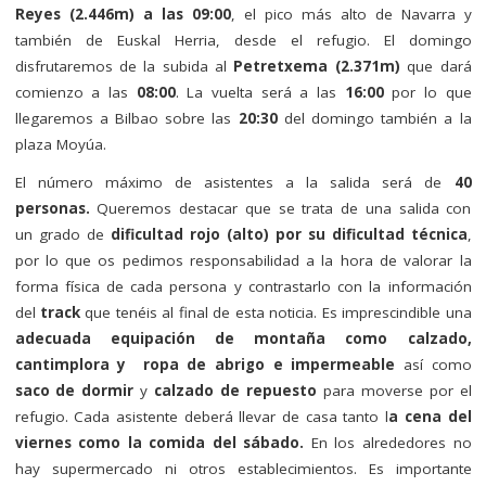
Reyes (2.446m) a las 09:00
, el pico más alto de Navarra y
también de Euskal Herria, desde el refugio. El domingo
disfrutaremos de la subida al
Petretxema (2.371m)
que dará
comienzo a las
08:00
. La vuelta será a las
16:00
por lo que
llegaremos a Bilbao sobre las
20:30
del domingo también a la
plaza Moyúa.
El número máximo de asistentes a la salida será de
40
personas.
Queremos destacar que se trata de una salida con
un grado de
dificultad rojo
(alto) por su dificultad técnica
,
por lo que os pedimos responsabilidad a la hora de valorar la
forma física de cada persona y contrastarlo con la información
del
track
que tenéis al final de esta noticia. Es imprescindible una
adecuada equipación de montaña como calzado,
cantimplora y ropa de abrigo e impermeable
así como
saco de dormir
y
calzado de repuesto
para moverse por el
refugio. Cada asistente deberá llevar de casa tanto l
a cena del
viernes como la comida del sábado.
En los alrededores no
hay supermercado ni otros establecimientos. Es importante