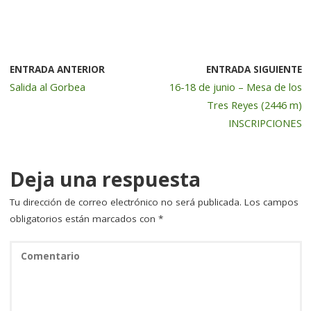
a
w
n
m
o
c
it
k
ai
m
e
te
e
l
p
b
r
dI
a
ENTRADA ANTERIOR
ENTRADA SIGUIENTE
Salida al Gorbea
16-18 de junio – Mesa de los
o
n
rt
Tres Reyes (2446 m)
o
ir
INSCRIPCIONES
k
Deja una respuesta
Tu dirección de correo electrónico no será publicada.
Los campos
obligatorios están marcados con
*