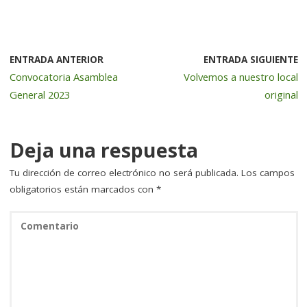
c
it
k
ai
m
e
te
e
l
p
b
r
dI
a
ENTRADA ANTERIOR
ENTRADA SIGUIENTE
Convocatoria Asamblea
Volvemos a nuestro local
o
n
rt
General 2023
original
o
ir
k
Deja una respuesta
Tu dirección de correo electrónico no será publicada.
Los campos
obligatorios están marcados con
*