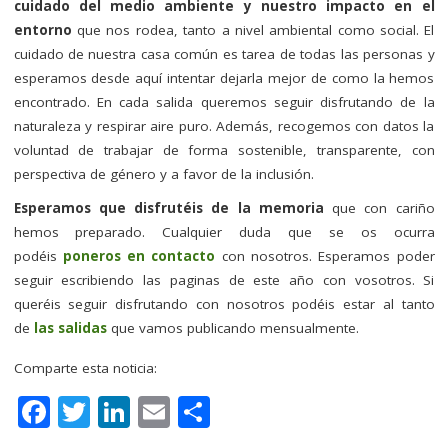
cuidado del medio ambiente y nuestro impacto en el
entorno
que nos rodea, tanto a nivel ambiental como social. El
cuidado de nuestra casa común es tarea de todas las personas y
esperamos desde aquí intentar dejarla mejor de como la hemos
encontrado. En cada salida queremos seguir disfrutando de la
naturaleza y respirar aire puro. Además, recogemos con datos la
voluntad de trabajar de forma sostenible, transparente, con
perspectiva de género y a favor de la inclusión.
Esperamos que disfrutéis de la memoria
que con cariño
hemos preparado. Cualquier duda que se os ocurra
podéis
poneros en contacto
con nosotros. Esperamos poder
seguir escribiendo las paginas de este año con vosotros. Si
queréis seguir disfrutando con nosotros podéis estar al tanto
de
las salidas
que vamos publicando mensualmente.
Comparte esta noticia:
F
T
Li
E
C
a
w
n
m
o