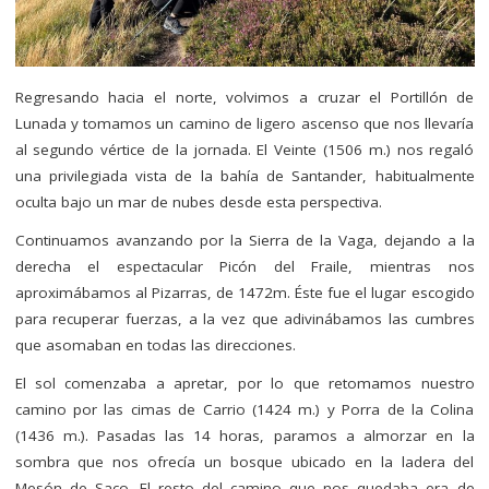
Regresando hacia el norte, volvimos a cruzar el Portillón de
Lunada y tomamos un camino de ligero ascenso que nos llevaría
al segundo vértice de la jornada. El Veinte (1506 m.) nos regaló
una privilegiada vista de la bahía de Santander, habitualmente
oculta bajo un mar de nubes desde esta perspectiva.
Continuamos avanzando por la Sierra de la Vaga, dejando a la
derecha el espectacular Picón del Fraile, mientras nos
aproximábamos al Pizarras, de 1472m. Éste fue el lugar escogido
para recuperar fuerzas, a la vez que adivinábamos las cumbres
que asomaban en todas las direcciones.
El sol comenzaba a apretar, por lo que retomamos nuestro
camino por las cimas de Carrio (1424 m.) y Porra de la Colina
(1436 m.). Pasadas las 14 horas, paramos a almorzar en la
sombra que nos ofrecía un bosque ubicado en la ladera del
Mesón de Saco. El resto del camino que nos quedaba era de