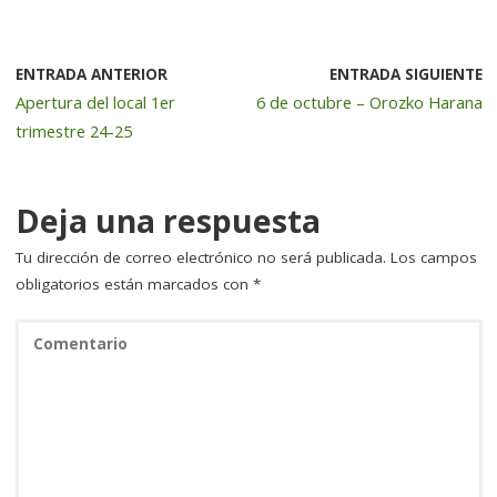
c
it
k
ai
m
e
te
e
l
p
b
r
dI
a
ENTRADA ANTERIOR
ENTRADA SIGUIENTE
Apertura del local 1er
6 de octubre – Orozko Harana
o
n
rt
trimestre 24-25
o
ir
k
Deja una respuesta
Tu dirección de correo electrónico no será publicada.
Los campos
obligatorios están marcados con
*