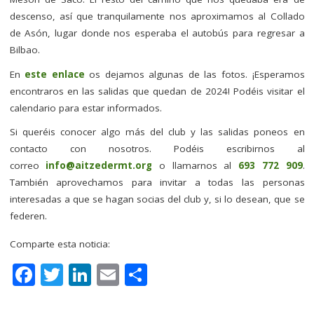
descenso, así que tranquilamente nos aproximamos al Collado
de Asón, lugar donde nos esperaba el autobús para regresar a
Bilbao.
En
este enlace
os dejamos algunas de las fotos. ¡Esperamos
encontraros en las salidas que quedan de 2024! Podéis visitar el
calendario para estar informados.
Si queréis conocer algo más del club y las salidas poneos en
contacto con nosotros. Podéis escribirnos al
correo
info@aitzedermt.org
o llamarnos al
693 772 909
.
También aprovechamos para invitar a todas las personas
interesadas a que se hagan socias del club y, si lo desean, que se
federen.
Comparte esta noticia:
F
T
Li
E
C
a
w
n
m
o