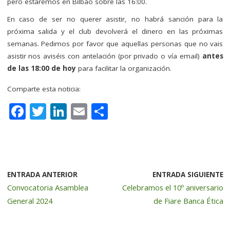
pero estaremos en Bilbao sobre las 16:00.
En caso de ser no querer asistir, no habrá sanción para la
próxima salida y el club devolverá el dinero en las próximas
semanas. Pedimos por favor que aquellas personas que no vais
asistir nos aviséis con antelación (por privado o vía email)
antes
de las 18:00 de hoy
para facilitar la organización.
Comparte esta noticia:
F
T
Li
E
C
a
w
n
m
o
c
it
k
ai
m
e
te
e
l
p
b
r
dI
a
ENTRADA ANTERIOR
ENTRADA SIGUIENTE
Convocatoria Asamblea
Celebramos el 10º aniversario
o
n
rt
General 2024
de Fiare Banca Ética
o
ir
k