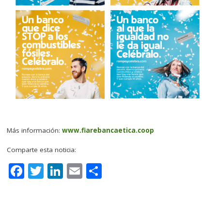
Más información:
www.fiarebancaetica.coop
Comparte esta noticia:
F
T
Li
E
C
a
w
n
m
o
c
it
k
ai
m