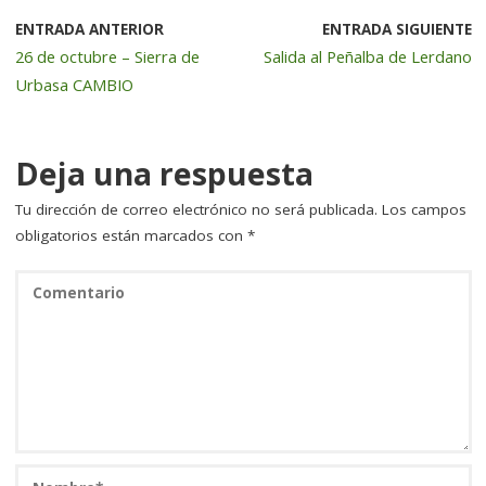
e
te
e
l
p
b
r
dI
a
ENTRADA ANTERIOR
ENTRADA SIGUIENTE
26 de octubre – Sierra de
Salida al Peñalba de Lerdano
o
n
rt
Urbasa CAMBIO
o
ir
k
Deja una respuesta
Tu dirección de correo electrónico no será publicada.
Los campos
obligatorios están marcados con
*