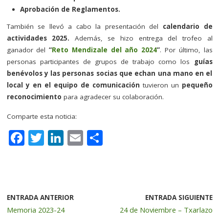
Aprobación de Reglamentos.
También se llevó a cabo la presentación del
calendario de
actividades 2025.
Además, se hizo entrega del trofeo al
ganador del
“
Reto Mendizale del año 2024
”
. Por último, las
personas participantes de grupos de trabajo como los
guías
benévolos y las personas socias que echan una mano en el
local y en el equipo de comunicación
tuvieron un
pequeño
reconocimiento
para agradecer su colaboración.
Comparte esta noticia:
F
T
Li
E
C
a
w
n
m
o
c
it
k
ai
m
e
te
e
l
p
b
r
dI
a
ENTRADA ANTERIOR
ENTRADA SIGUIENTE
Memoria 2023-24
24 de Noviembre – Txarlazo
o
n
rt