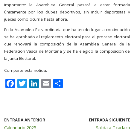
importante: la Asamblea General pasará a estar formada
únicamente por los clubes deportivos, sin incluir deportistas y
jueces como ocurría hasta ahora.
En la Asamblea Extraordinaria que ha tenido lugar a continuación
se ha aprobado el reglamento electoral para el proceso electoral
que renovará la composición de la Asamblea General de la
Federación Vasca de Montaña y se ha elegido la composición de
la Junta Electoral.
Comparte esta noticia:
F
T
Li
E
C
a
w
n
m
o
c
it
k
ai
m
e
te
e
l
p
b
r
dI
a
ENTRADA ANTERIOR
ENTRADA SIGUIENTE
Calendario 2025
Salida a Txarlazo
o
n
rt