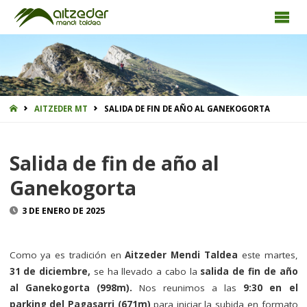
INICIO
AITZEDER MT
SALIDA DE FIN DE AÑO AL GANEKOGORTA
Salida de fin de año al
Ganekogorta
3 DE ENERO DE 2025
Como ya es tradición en
Aitzeder Mendi Taldea
este martes,
31 de diciembre,
se ha llevado a cabo la
salida de fin de año
al Ganekogorta (998m).
Nos reunimos a las
9:30 en el
parking del Pagasarri (671m)
para iniciar la subida en formato