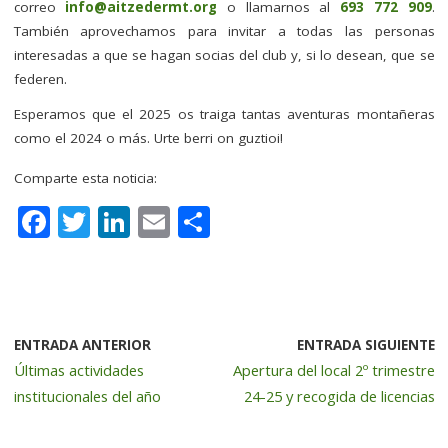
correo
info@aitzedermt.org
o llamarnos al
693 772 909
.
También aprovechamos para invitar a todas las personas
interesadas a que se hagan socias del club y, si lo desean, que se
federen.
Esperamos que el 2025 os traiga tantas aventuras montañeras
como el 2024 o más. Urte berri on guztioi!
Comparte esta noticia:
F
T
Li
E
C
a
w
n
m
o
c
it
k
ai
m
e
te
e
l
p
b
r
dI
a
ENTRADA ANTERIOR
ENTRADA SIGUIENTE
Últimas actividades
Apertura del local 2º trimestre
o
n
rt
institucionales del año
24-25 y recogida de licencias
o
ir
k