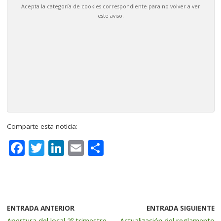
Acepta la categoría de cookies correspondiente para no volver a ver
este aviso.
Comparte esta noticia:
F
T
Li
E
C
a
w
n
m
o
c
it
k
ai
m
e
te
e
l
p
b
r
dI
a
ENTRADA ANTERIOR
ENTRADA SIGUIENTE
Apertura del local 2º trimestre
Actualización del reglamento