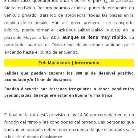
En este caso, quedaremos a las 9:00 en el parking de Zarrakoa
Bidea, en Bakio. Recomendamos acudir al punto de encuentro en
vehículo privado, tratando de aprovechar todas las plazas en la
medida de lo posible. Aún así, quien prefiera ir en transporte
público, puede tomar el Bizkaibus Bilbao-Bakio (A3518) en la
plaza de Moyua a las 8:00,
aunque se llena muy rápido.
La
parada del autobús es Olaskoetxe, desde donde se tiene que ir
andando hasta el punto de encuentro.
Erdi Mailakoak | Intermedio
Salidas que pueden superar los 800 m de desnivel positivo
acumulado y/o 16 km de distancia.
Pueden discurrir por terrenos irregulares o tener pendientes
pronunciadas. Se requiere estar en buena forma física.
El final de la ruta está previsto a las 14:30 aproximadamente, en
función del ritmo y las condiciones del terreno. Las personas que
vuelvan en autobús deben tener en cuenta de que el autobús sale
a las 15:10 desde Olaskoetxe.