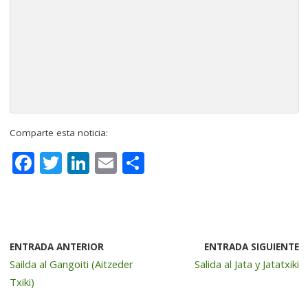
Comparte esta noticia:
F
T
Li
E
C
a
w
n
m
o
c
it
k
ai
m
e
te
e
l
p
b
r
dI
a
ENTRADA ANTERIOR
ENTRADA SIGUIENTE
Sailda al Gangoiti (Aitzeder
Salida al Jata y Jatatxiki
o
n
rt
Txiki)
o
ir