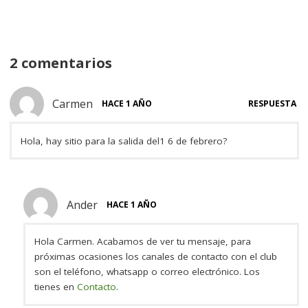
k
2 comentarios
Carmen
HACE 1 AÑO
RESPUESTA
Hola, hay sitio para la salida del1 6 de febrero?
Ander
HACE 1 AÑO
Hola Carmen. Acabamos de ver tu mensaje, para
próximas ocasiones los canales de contacto con el club
son el teléfono, whatsapp o correo electrónico. Los
tienes en
Contacto
.