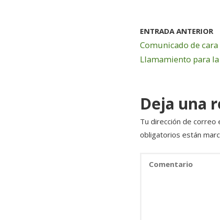
e
te
e
b
r
dI
ENTRADA ANTERIOR
o
n
Comunicado de cara 
o
Llamamiento para la
k
Deja una 
Tu dirección de correo 
obligatorios están mar