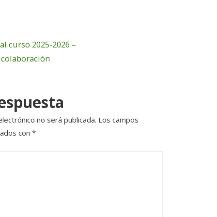
l
p
a
rt
al curso 2025-2026 –
ir
 colaboración
respuesta
electrónico no será publicada.
Los campos
cados con
*