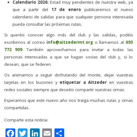
Calendario 2026:
Estad muy pendientes de nuestra web, ya
que a partir del
17 de enero
publicaremos el nuevo
calendario de salidas para que cualquier persona interesada
pueda consultar las próximas rutas.
Si queréis conocer algo más del club y las salidas, podéis
escribirnos al correo
info@aitzedermt.org
o llamarnos al
693
772 909
. También aprovechamos para invitar a todas las
personas interesadas a que se hagan socias del club y, si lo
desean, que se federen.
Os animamos a seguir disfrutando del monte, dejar vuestras
tarjetas en los buzones y
etiquetar a Aitzeder
en vuestras
redes sociales siempre que deseéis compartir vuestras cimas.
Esperamos que este nuevo año nos traiga muchas rutas y cimas
compartidas.
Comparte esta noticia:
F
T
Li
E
C