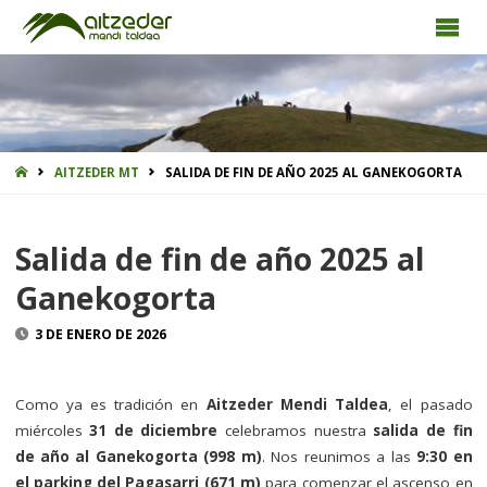
INICIO
AITZEDER MT
SALIDA DE FIN DE AÑO 2025 AL GANEKOGORTA
Salida de fin de año 2025 al
Ganekogorta
3 DE ENERO DE 2026
Como ya es tradición en
Aitzeder Mendi Taldea
, el pasado
miércoles
31 de diciembre
celebramos nuestra
salida de fin
de año al Ganekogorta (998 m)
. Nos reunimos a las
9:30 en
el parking del Pagasarri (671 m)
para comenzar el ascenso en