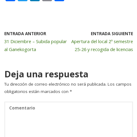
a
w
n
m
o
c
it
k
ai
m
e
te
e
l
p
b
r
dI
a
ENTRADA ANTERIOR
ENTRADA SIGUIENTE
31 Diciembre – Subida popular
Apertura del local 2º semestre
o
n
rt
al Ganekogorta
25-26 y recogida de licencias
o
ir
k
Deja una respuesta
Tu dirección de correo electrónico no será publicada.
Los campos
obligatorios están marcados con
*