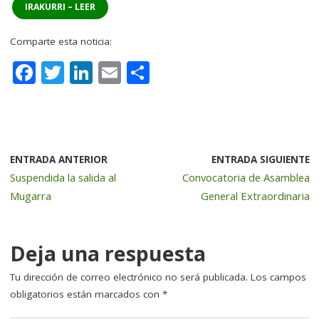
IRAKURRI – LEER
Comparte esta noticia:
F
T
Li
E
C
a
w
n
m
o
c
it
k
ai
m
e
te
e
l
p
b
r
dI
a
ENTRADA ANTERIOR
ENTRADA SIGUIENTE
Suspendida la salida al
Convocatoria de Asamblea
o
n
rt
Mugarra
General Extraordinaria
o
ir
k
Deja una respuesta
Tu dirección de correo electrónico no será publicada.
Los campos
obligatorios están marcados con
*