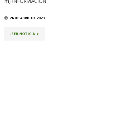
m) INFORMACIÓN
26 DE ABRIL DE 2023
"16-
LEER NOTICIA
18
DE
JUNIO
–
MESA
DE
LOS
TRES